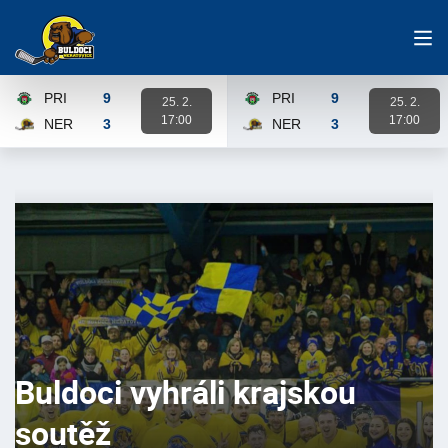
PRI
9
PRI
9
25. 2.
25. 2.
17:00
17:00
NER
3
NER
3
Karta zápasu
Karta zápasu
Buldoci vyhráli krajskou
soutěž