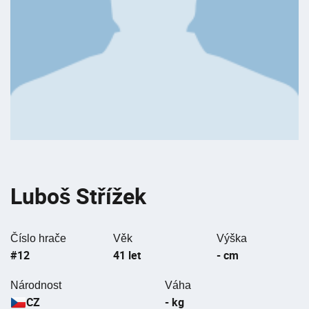
Luboš Střížek
Číslo hrače
Věk
Výška
#12
41 let
- cm
Národnost
Váha
CZ
- kg