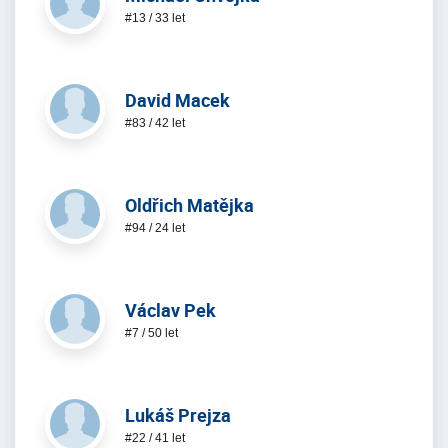
#13 / 33 let
David Macek
#83 / 42 let
Oldřich Matějka
#94 / 24 let
Václav Pek
#7 / 50 let
Lukáš Prejza
#22 / 41 let