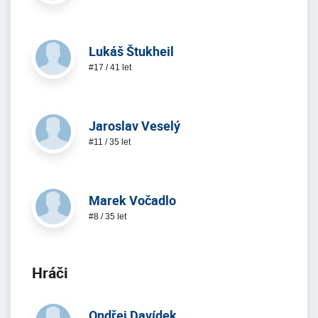
Lukáš Štukheil
#17 / 41 let
Jaroslav Veselý
#11 / 35 let
Marek Vočadlo
#8 / 35 let
Hráči
Ondřej Davídek