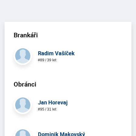
Brankáři
Radim Vašíček
#89 / 39 let
Obránci
Jan Horevaj
#95 / 31 let
Dominik Makovský