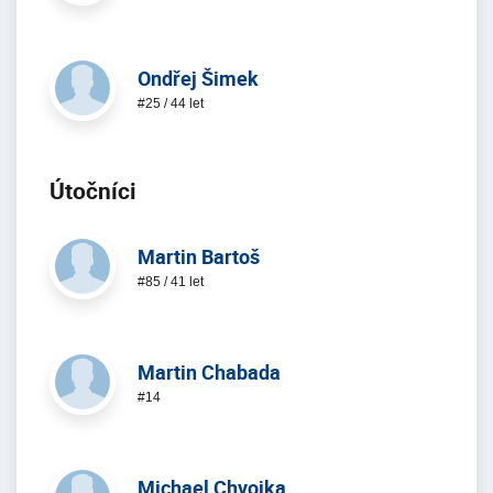
Ondřej Šimek
#25 / 44 let
Útoční­ci
Martin Bartoš
#85 / 41 let
Martin Chabada
#14
Michael Chvojka