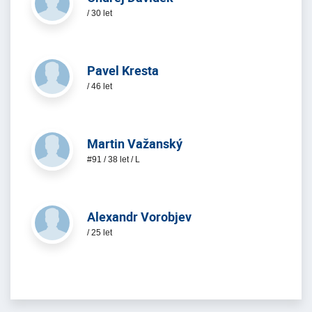
/ 30 let
Pavel Kresta
/ 46 let
Martin Važanský
#91 / 38 let / L
Alexandr Vorobjev
/ 25 let