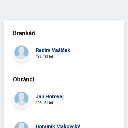
Brankáři
Radim Vašíček
#89 / 39 let
Obránci
Jan Horevaj
#95 / 31 let
Dominik Makovský