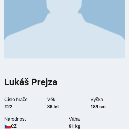
Lukáš Prejza
Číslo hrače
Věk
Výška
#22
38 let
189 cm
Národnost
Váha
CZ
91 kg