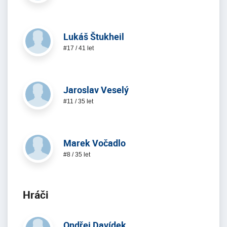
Lukáš Štukheil
#17 / 41 let
Jaroslav Veselý
#11 / 35 let
Marek Vočadlo
#8 / 35 let
Hráči
Ondřej Davídek