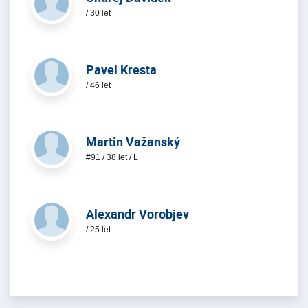
/ 30 let
Pavel Kresta
/ 46 let
Martin Važanský
#91 / 38 let / L
Alexandr Vorobjev
/ 25 let