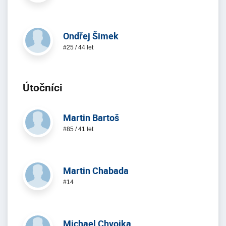
Ondřej Šimek
#25 / 44 let
Útoční­ci
Martin Bartoš
#85 / 41 let
Martin Chabada
#14
Michael Chvojka