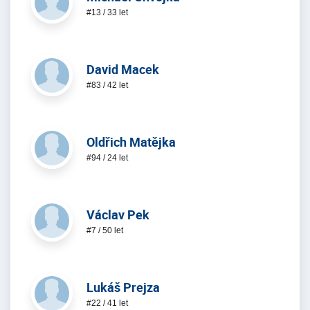
#13 / 33 let
David Macek
#83 / 42 let
Oldřich Matějka
#94 / 24 let
Václav Pek
#7 / 50 let
Lukáš Prejza
#22 / 41 let