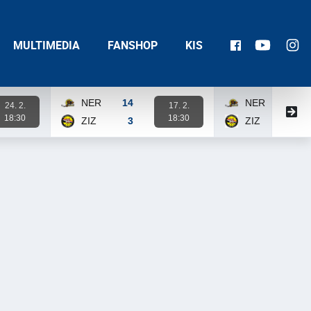
MULTIMEDIA
FANSHOP
KIS
NER
14
NER
14
24. 2.
17. 2.
18:30
18:30
ZIZ
3
ZIZ
3
Karta zápasu
Karta zápasu