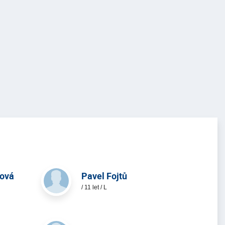
ková
Pavel Fojtů
/ 11 let / L