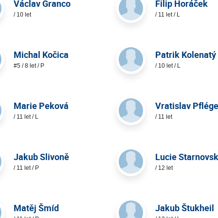
Václav Granco
Filip Horáček
/ 10 let
/ 11 let / L
Michal Kočica
Patrik Kolenatý
#5 / 8 let / P
/ 10 let / L
Marie Peková
Vratislav Pflége
/ 11 let / L
/ 11 let
Jakub Slivoně
Lucie Starnovs
/ 11 let / P
/ 12 let
Matěj Šmíd
Jakub Štukheil