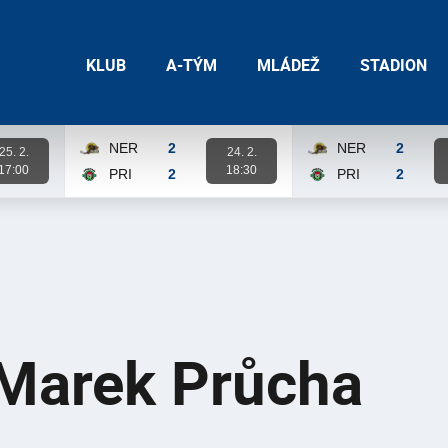
KLUB
A-TÝM
MLÁDEŽ
STADION
NER
2
NER
2
25. 2.
24. 2.
17:00
18:30
PRI
2
PRI
2
Karta zápasu
Karta zápasu
Marek Průcha