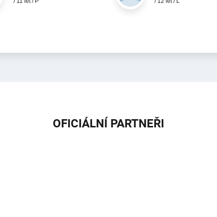
/ 11 let / P
/ 12 let / L
OFICIÁLNÍ PARTNEŘI