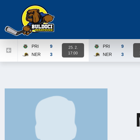
PRI
9
PRI
9
25. 2.
17:00
NER
3
NER
3
Karta zápasu
Karta zápasu