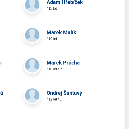
Adam Hřebíček
/ 11 let
Marek Malík
/ 10 let
r
Marek Průcha
/ 10 let / P
ká
Ondřej Šantavý
/ 12 let / L