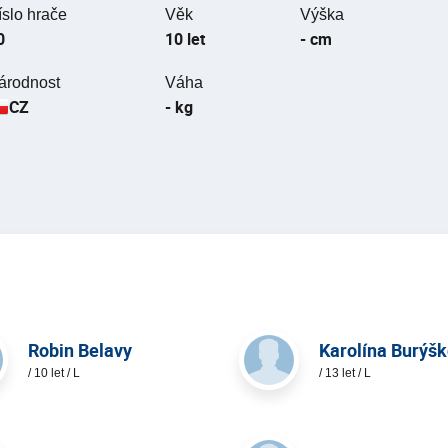
íslo hrače
Věk
Výška
0
10 let
- cm
árodnost
Váha
CZ
- kg
Robin Belavy
Karolína Burýš
/ 10 let / L
/ 13 let / L