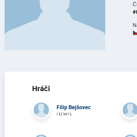
Č
#
N
Hráči
Filip Bejšovec
/ 11 let / L