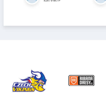
#26 / 9 let / P