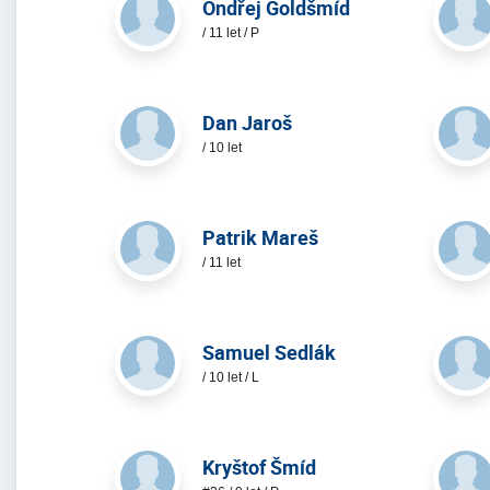
Ondřej Goldšmíd
/ 11 let / P
Dan Jaroš
/ 10 let
Patrik Mareš
/ 11 let
Samuel Sedlák
/ 10 let / L
Kryštof Šmíd